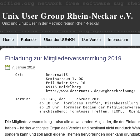
Unix User Group Rhein-Neckar e.V.
Unix und Linux User in der Metropolregion Rhein-Neckar
Home
Kalender
Über die UUGRN
Der Verein
Impressum
Einladung zur Mitgliederversammlung 2019
7. Januar 2019
Ort:          Dezernat16

              Seminarraum 1. OG

              Emil-Maier-Str. 16

              69115 Heidelberg

              http://www.dezernat16.de/wegbeschreibung/

Termin:    FREITAG, den 1. Februar 2019

           ab 18 Uhr: formloses Treffen, Pizzabestellung

           ab 19 Uhr: formaler Beginn der Mitgliederversammlung

           anschließend: formloses Treffen, FIXME,  Open
Die Mitgliederversammlung – also alle anwesenden Mitglieder, die der Einladu
haben – ist das wichtigste Organ des Vereins und bestimmt nicht nur durch Wa
sondern kann und soll auch eigene Themen hervorbringen oder kann grundsätzl